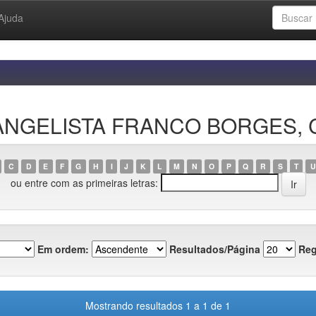
Ajuda
EVANGELISTA FRANCO BORGES,
C
D
E
F
G
H
I
J
K
L
M
N
O
P
Q
R
S
T
U
ou entre com as primeiras letras:
Em ordem:
Resultados/Página
Reg
Mostrando resultados 1 a 1 de 1