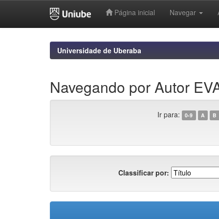
Página inicial
Navegar
Skip
navigation
Universidade de Uberaba
Navegando por Autor 
Ir para:
0-9
A
B
Classificar por: