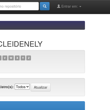
Entrar em:
 CLEIDENELY
V
W
X
Y
Z
istro(s):