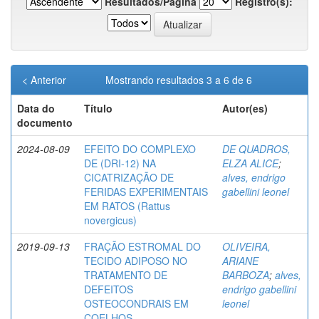
Resultados/Página
Registro(s):
< Anterior
Mostrando resultados 3 a 6 de 6
Data do
Título
Autor(es)
documento
2024-08-09
EFEITO DO COMPLEXO
DE QUADROS,
DE (DRI-12) NA
ELZA ALICE
;
CICATRIZAÇÃO DE
alves, endrigo
FERIDAS EXPERIMENTAIS
gabellini leonel
EM RATOS (Rattus
novergicus)
2019-09-13
FRAÇÃO ESTROMAL DO
OLIVEIRA,
TECIDO ADIPOSO NO
ARIANE
TRATAMENTO DE
BARBOZA
;
alves,
DEFEITOS
endrigo gabellini
OSTEOCONDRAIS EM
leonel
COELHOS