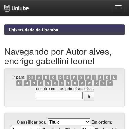
Skip
navigation
Universidade de Uberaba
Navegando por Autor alves,
endrigo gabellini leonel
Ir para:
0-9
A
B
C
D
E
F
G
H
I
J
K
L
M
N
O
P
Q
R
S
T
U
V
W
X
Y
Z
ou entre com as primeiras letras:
Classificar por:
Em ordem: