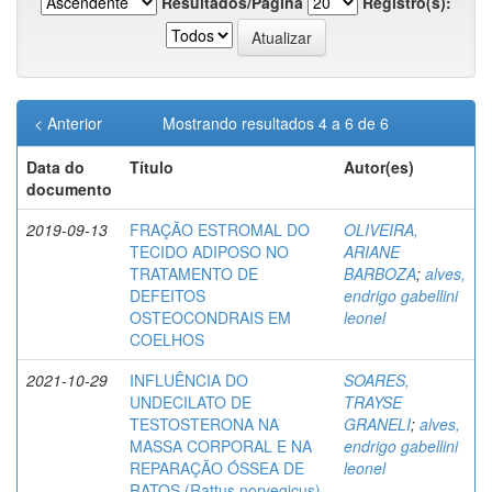
Resultados/Página
Registro(s):
< Anterior
Mostrando resultados 4 a 6 de 6
Data do
Título
Autor(es)
documento
2019-09-13
FRAÇÃO ESTROMAL DO
OLIVEIRA,
TECIDO ADIPOSO NO
ARIANE
TRATAMENTO DE
BARBOZA
;
alves,
DEFEITOS
endrigo gabellini
OSTEOCONDRAIS EM
leonel
COELHOS
2021-10-29
INFLUÊNCIA DO
SOARES,
UNDECILATO DE
TRAYSE
TESTOSTERONA NA
GRANELI
;
alves,
MASSA CORPORAL E NA
endrigo gabellini
REPARAÇÃO ÓSSEA DE
leonel
RATOS (Rattus norvegicus)