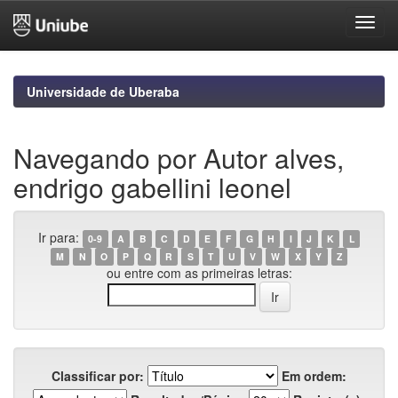
Skip
navigation
Universidade de Uberaba
Navegando por Autor alves,
endrigo gabellini leonel
Ir para:
0-9
A
B
C
D
E
F
G
H
I
J
K
L
M
N
O
P
Q
R
S
T
U
V
W
X
Y
Z
ou entre com as primeiras letras:
Classificar por:
Em ordem: