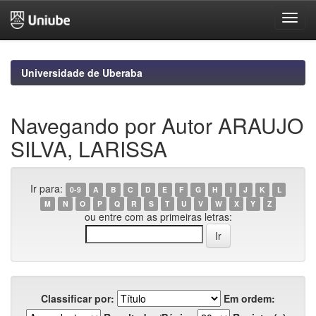
Skip
navigation
Universidade de Uberaba
Navegando por Autor ARAUJO
SILVA, LARISSA
Ir para:
0-9
A
B
C
D
E
F
G
H
I
J
K
L
M
N
O
P
Q
R
S
T
U
V
W
X
Y
Z
ou entre com as primeiras letras:
Classificar por:
Em ordem: