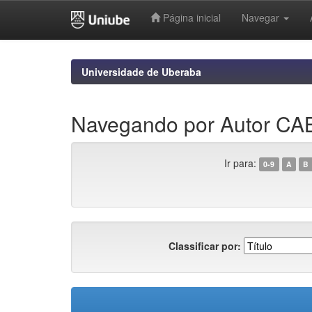
Página inicial
Navegar
Skip
navigation
Universidade de Uberaba
Navegando por Autor 
Ir para:
0-9
A
B
Classificar por: