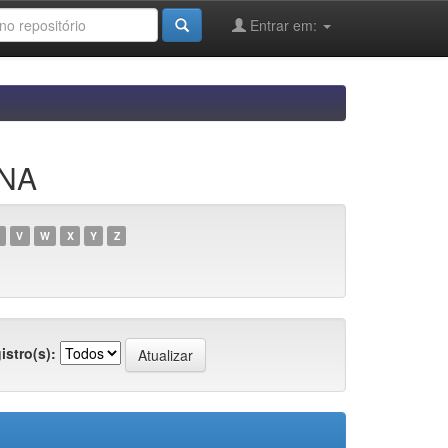
Entrar em:
ANA
V
W
X
Y
Z
istro(s):