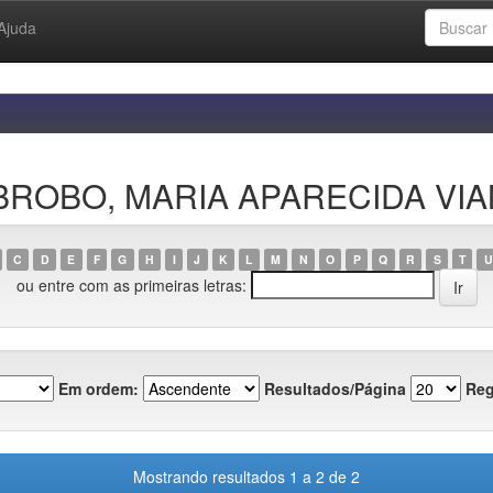
Ajuda
CABROBO, MARIA APARECIDA VI
C
D
E
F
G
H
I
J
K
L
M
N
O
P
Q
R
S
T
U
ou entre com as primeiras letras:
Em ordem:
Resultados/Página
Reg
Mostrando resultados 1 a 2 de 2