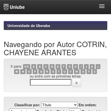
Skip
navigation
Universidade de Uberaba
Navegando por Autor COTRIN,
CHAYENE ARANTES
Ir para:
0-9
A
B
C
D
E
F
G
H
I
J
K
L
M
N
O
P
Q
R
S
T
U
V
W
X
Y
Z
ou entre com as primeiras letras:
Classificar por:
Em ordem: