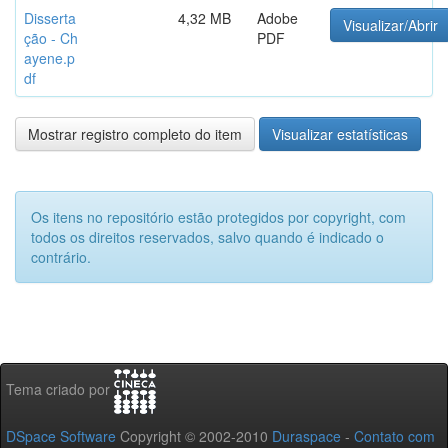
Disserta
4,32 MB
Adobe
Visualizar/Abrir
ção - Ch
PDF
ayene.p
df
Mostrar registro completo do item
Visualizar estatísticas
Os itens no repositório estão protegidos por copyright, com
todos os direitos reservados, salvo quando é indicado o
contrário.
Tema criado por
DSpace Software
Copyright © 2002-2010
Duraspace
-
Contato com