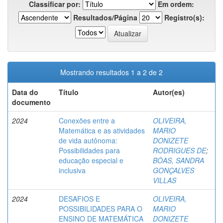
Classificar por:
Em ordem:
Resultados/Página
Registro(s):
Mostrando resultados 1 a 2 de 2
Data do
Título
Autor(es)
documento
2024
Conexões entre a
OLIVEIRA,
Matemática e as atividades
MARIO
de vida autônoma:
DONIZETE
Possibilidades para
RODRIGUES DE
;
educação especial e
BÔAS, SANDRA
inclusiva
GONÇALVES
VILLAS
2024
DESAFIOS E
OLIVEIRA,
POSSIBILIDADES PARA O
MARIO
ENSINO DE MATEMÁTICA
DONIZETE