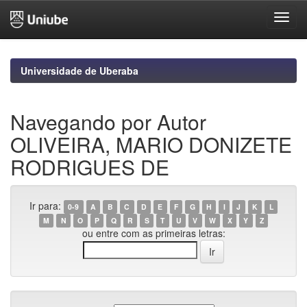
Skip
navigation
Universidade de Uberaba
Navegando por Autor
OLIVEIRA, MARIO DONIZETE
RODRIGUES DE
Ir para:
0-9
A
B
C
D
E
F
G
H
I
J
K
L
M
N
O
P
Q
R
S
T
U
V
W
X
Y
Z
ou entre com as primeiras letras: