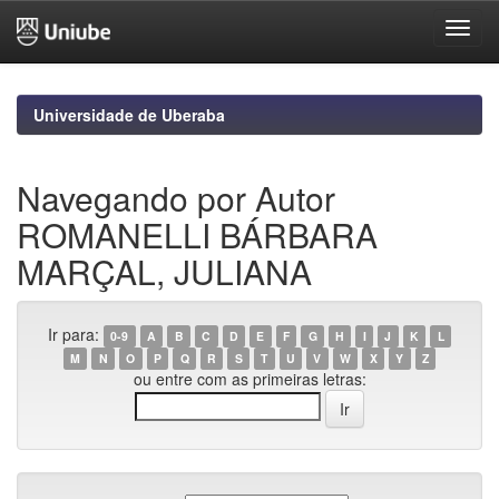
Skip
navigation
Universidade de Uberaba
Navegando por Autor
ROMANELLI BÁRBARA
MARÇAL, JULIANA
Ir para:
0-9
A
B
C
D
E
F
G
H
I
J
K
L
M
N
O
P
Q
R
S
T
U
V
W
X
Y
Z
ou entre com as primeiras letras: