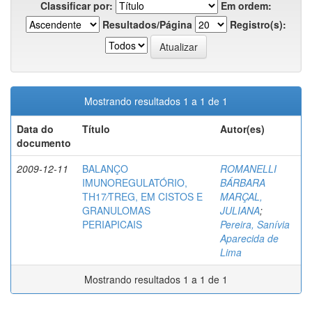
Classificar por:
Em ordem:
Resultados/Página
Registro(s):
Mostrando resultados 1 a 1 de 1
Data do
Título
Autor(es)
documento
2009-12-11
BALANÇO
ROMANELLI
IMUNOREGULATÓRIO,
BÁRBARA
TH17⁄TREG, EM CISTOS E
MARÇAL,
GRANULOMAS
JULIANA
;
PERIAPICAIS
Pereira, Sanívia
Aparecida de
Lima
Mostrando resultados 1 a 1 de 1