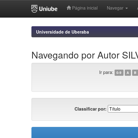
Página inicial
Navegar
Skip
navigation
Universidade de Uberaba
Navegando por Autor S
Ir para:
0-9
A
B
Classificar por: