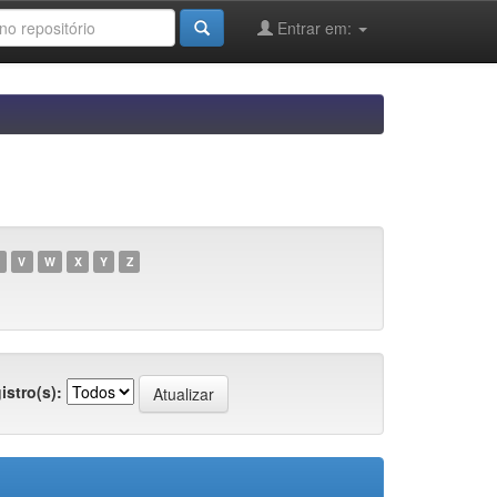
Entrar em:
V
W
X
Y
Z
istro(s):