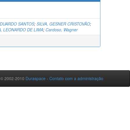
EDUARDO SANTOS
;
SILVA, GESNER CRISTOVÃO
;
A, LEONARDO DE LIMA
;
Cardoso, Wagner
 © 2002-2010
Duraspace
-
Contato com a administração