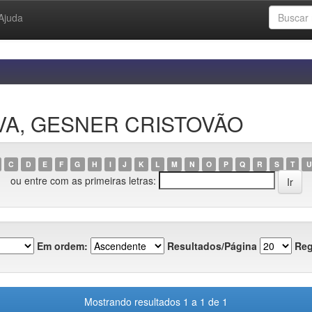
Ajuda
ILVA, GESNER CRISTOVÃO
C
D
E
F
G
H
I
J
K
L
M
N
O
P
Q
R
S
T
U
ou entre com as primeiras letras:
Em ordem:
Resultados/Página
Reg
Mostrando resultados 1 a 1 de 1