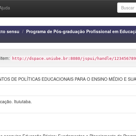
Ajuda
cto sensu
Programa de Pós-graduação Profissional em Educaç
 item:
http://dspace.uniube.br:8080/jspui/handle/123456789
S DE POLÍTICAS EDUCACIONAIS PARA O ENSINO MÉDIO E SUAS 
ação. Ituiutaba.