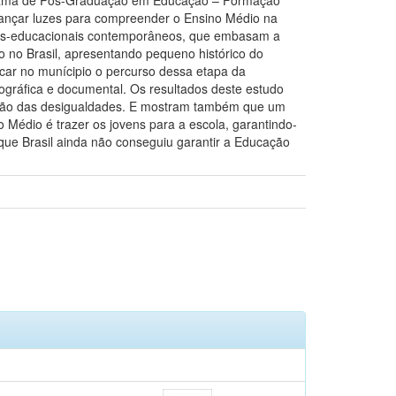
ograma de Pós-Graduação em Educação – Formação
lançar luzes para compreender o Ensino Médio na
tivos-educacionais contemporâneos, que embasam a
o no Brasil, apresentando pequeno histórico do
car no munícipio o percurso dessa etapa da
ográfica e documental. Os resultados deste estudo
uação das desigualdades. E mostram também que um
o Médio é trazer os jovens para a escola, garantindo-
ue Brasil ainda não conseguiu garantir a Educação