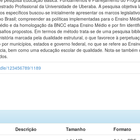
ha de pesquisa Educação Básica: Fundamentos e Planejamento do Pr
trado Profissional da Universidade de Uberaba. A pesquisa objetiva 
vos específicos buscou-se inicialmente apresentar os marcos legisla
no Brasil; compreender as políticas implementadas para o Ensino Médi
dio e da homologação da BNCC etapa Ensino Médio e por fim identifi
afios propostos. Em termos de método trata-se de uma pesquisa bibli
história marcada pela dualidade estrutural, o que favorece à perpet
 por municípios, estados e governo federal, no que se refere ao Ensin
ncia, bem como uma educação escolar de qualidade. Nota-se também q
dos.
andle/123456789/1189
Descrição
Tamanho
Formato