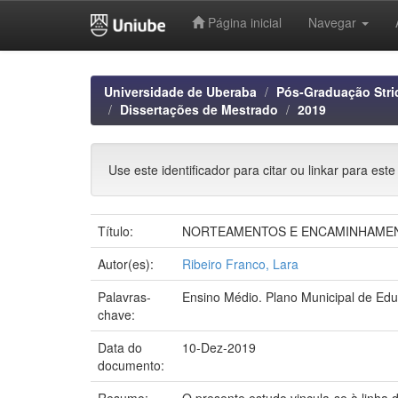
Página inicial
Navegar
Skip
navigation
Universidade de Uberaba
Pós-Graduação Stri
Dissertações de Mestrado
2019
Use este identificador para citar ou linkar para este
Título:
NORTEAMENTOS E ENCAMINHAMENTO
Autor(es):
Ribeiro Franco, Lara
Palavras-
Ensino Médio. Plano Municipal de Educ
chave:
Data do
10-Dez-2019
documento: