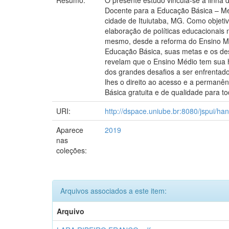
Resumo:
O presente estudo vincula-se à lin
Docente para a Educação Básica – Mes
cidade de Ituiutaba, MG. Como objeti
elaboração de políticas educacionais 
mesmo, desde a reforma do Ensino Mé
Educação Básica, suas metas e os des
revelam que o Ensino Médio tem sua 
dos grandes desafios a ser enfrentado
lhes o direito ao acesso e a permanê
Básica gratuita e de qualidade para to
URI:
http://dspace.uniube.br:8080/jspui/h
Aparece
2019
nas
coleções:
Arquivos associados a este item:
Arquivo