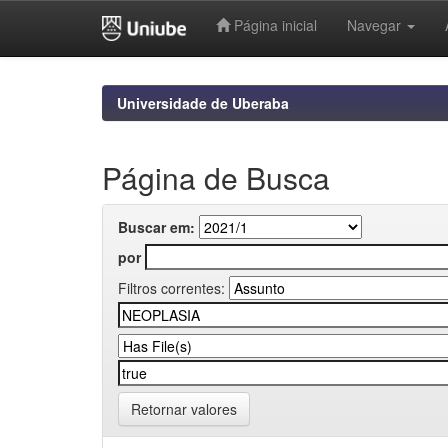
Página inicial
Navegar
Skip
navigation
Universidade de Uberaba
Página de Busca
Buscar em:
por
Filtros correntes:
Retornar valores