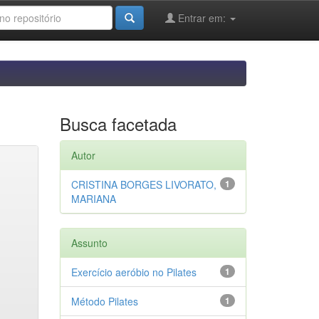
Entrar em:
Busca facetada
Autor
CRISTINA BORGES LIVORATO,
1
MARIANA
Assunto
Exercício aeróbio no Pilates
1
Método Pilates
1