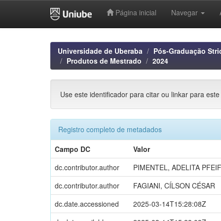
Página inicial
Navegar
Skip
navigation
Universidade de Uberaba
Pós-Graduação Stri
Produtos de Mestrado
2024
Use este identificador para citar ou linkar para este
Registro completo de metadados
Campo DC
Valor
dc.contributor.author
PIMENTEL, ADELITA PFEI
dc.contributor.author
FAGIANI, CÍLSON CÉSAR
dc.date.accessioned
2025-03-14T15:28:08Z