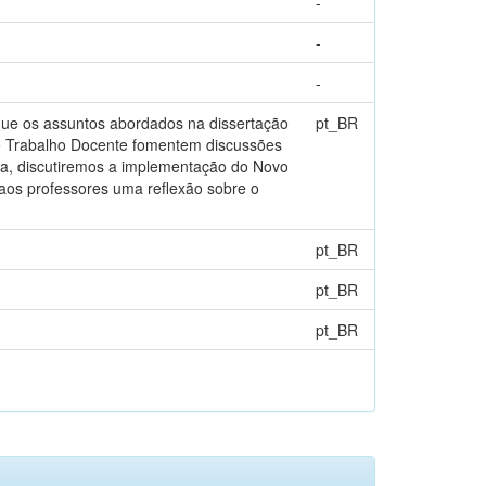
-
-
-
que os assuntos abordados na dissertação
pt_BR
no Trabalho Docente fomentem discussões
ma, discutiremos a implementação do Novo
 aos professores uma reflexão sobre o
pt_BR
pt_BR
pt_BR