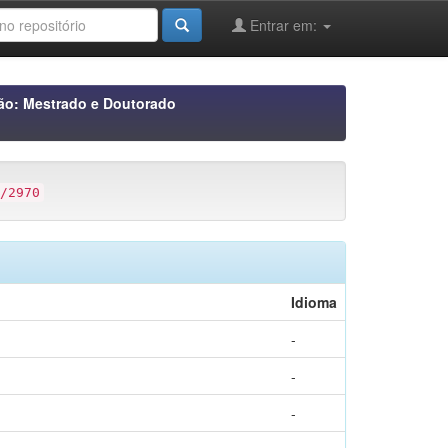
Entrar em:
ão: Mestrado e Doutorado
/2970
Idioma
-
-
-