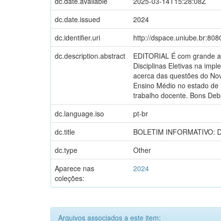
dc.date.available
2025-03-14T15:28:08Z
dc.date.issued
2024
dc.identifier.uri
http://dspace.uniube.br:80
dc.description.abstract
EDITORIAL É com grande ale
Disciplinas Eletivas na im
acerca das questões do Nov
Ensino Médio no estado de M
trabalho docente. Bons Deb
dc.language.iso
pt-br
dc.title
BOLETIM INFORMATIVO: 
dc.type
Other
Aparece nas
2024
coleções:
Arquivos associados a este item: