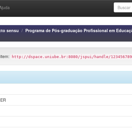
Ajuda
cto sensu
Programa de Pós-graduação Profissional em Educaç
 item:
http://dspace.uniube.br:8080/jspui/handle/123456789
FER