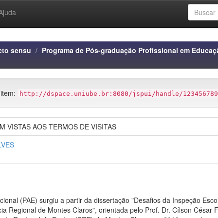
Ajuda
cto sensu
Programa de Pós-graduação Profissional em Educaç
 item:
http://dspace.uniube.br:8080/jspui/handle/123456789
 VISTAS AOS TERMOS DE VISITAS
LVES
ional (PAE) surgiu a partir da dissertação "Desafios da Inspeção E
a Regional de Montes Claros", orientada pelo Prof. Dr. Cílson César F