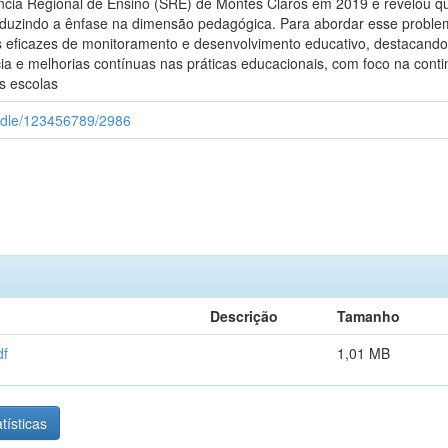
ncia Regional de Ensino (SRE) de Montes Claros em 2019 e revelou qu
eduzindo a ênfase na dimensão pedagógica. Para abordar esse problem
 eficazes de monitoramento e desenvolvimento educativo, destacando
ia e melhorias contínuas nas práticas educacionais, com foco na cont
s escolas
andle/123456789/2986
Descrição
Tamanho
df
1,01 MB
tísticas