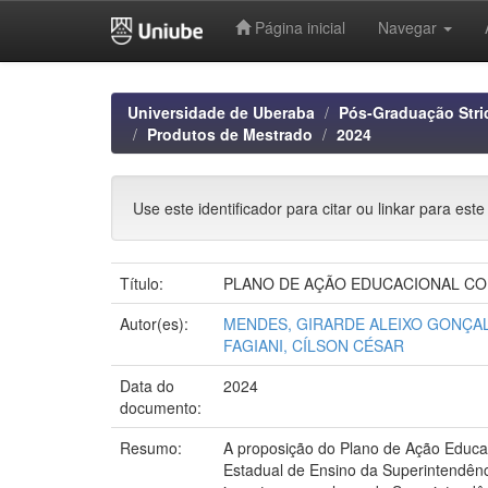
Página inicial
Navegar
Skip
navigation
Universidade de Uberaba
Pós-Graduação Stri
Produtos de Mestrado
2024
Use este identificador para citar ou linkar para este
Título:
PLANO DE AÇÃO EDUCACIONAL COM
Autor(es):
MENDES, GIRARDE ALEIXO GONÇA
FAGIANI, CÍLSON CÉSAR
Data do
2024
documento:
Resumo:
A proposição do Plano de Ação Educac
Estadual de Ensino da Superintendênci