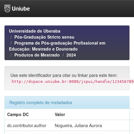
Skip
navigation
Universidade de Uberaba
Pós-Graduação Stricto sensu
Programa de Pós-graduação Profissional em
Educação: Mestrado e Doutorado
Produtos de Mestrado
2024
Use este identificador para citar ou linkar para este item:
http://dspace.uniube.br:8080/jspui/handle/123456789
Registro completo de metadados
Campo DC
Valor
dc.contributor.author
Nogueira, Juliana Aurora