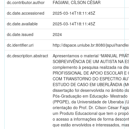
dc.contributor.author
FAGIANI, CÍLSON CÉSAR
dc.date.accessioned
2025-03-14T18:11:45Z
dc.date.available
2025-03-14T18:11:45Z
dc.date.issued
2024
dc.identifier.uri
http://dspace.uniube.br:8080/jspui/hand
dc.description.abstract
Apresentamos o material “MANUAL PRÁ
SOBREVIVÊNCIA DE UM AUTISTA NA E
complemento à pesquisa realizada na dis
PROFISSIONAL DE APOIO ESCOLAR E
COM TRANSTORNO DO ESPECTRO AUT
ESTUDO DE CASO EM UBERLÂNDIA (MG
dissertação foi desenvolvida no âmbito 
Pós-Graduação em Educação- Mestrado P
(PPGPE), da Universidade de Uberaba (U
orientação do Prof. Dr. Cílson César Fagi
um Produto Educacional que tem o propó
o acesso a informações de forma descont
que estão envolvidos e interessados, ma