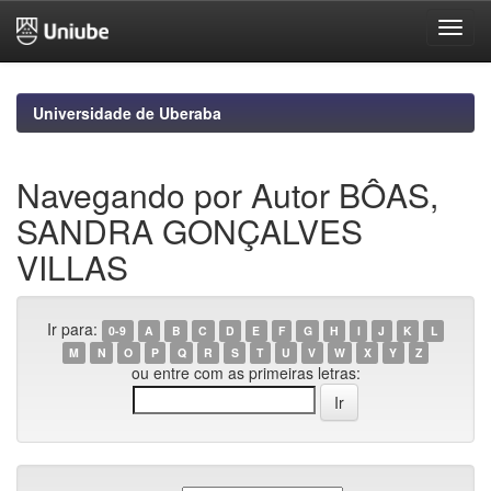
Skip
navigation
Universidade de Uberaba
Navegando por Autor BÔAS,
SANDRA GONÇALVES
VILLAS
Ir para:
0-9
A
B
C
D
E
F
G
H
I
J
K
L
M
N
O
P
Q
R
S
T
U
V
W
X
Y
Z
ou entre com as primeiras letras: