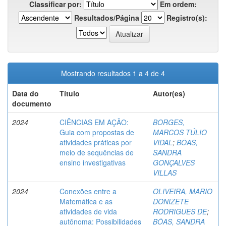
Classificar por:
Em ordem:
Resultados/Página
Registro(s):
Mostrando resultados 1 a 4 de 4
Data do
Título
Autor(es)
documento
2024
CIÊNCIAS EM AÇÃO:
BORGES,
Guia com propostas de
MARCOS TÚLIO
atividades práticas por
VIDAL
;
BÔAS,
meio de sequências de
SANDRA
ensino investigativas
GONÇALVES
VILLAS
2024
Conexões entre a
OLIVEIRA, MARIO
Matemática e as
DONIZETE
atividades de vida
RODRIGUES DE
;
autônoma: Possibilidades
BÔAS, SANDRA