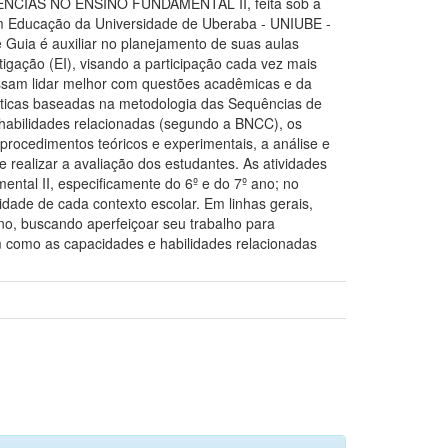
CIAS NO ENSINO FUNDAMENTAL II, feita sob a
 em Educação da Universidade de Uberaba - UNIUBE -
 Guia é auxiliar no planejamento de suas aulas
tigação (EI), visando a participação cada vez mais
possam lidar melhor com questões acadêmicas e da
áticas baseadas na metodologia das Sequências de
s habilidades relacionadas (segundo a BNCC), os
procedimentos teóricos e experimentais, a análise e
 realizar a avaliação dos estudantes. As atividades
ntal II, especificamente do 6º e do 7º ano; no
idade de cada contexto escolar. Em linhas gerais,
ino, buscando aperfeiçoar seu trabalho para
em como as capacidades e habilidades relacionadas