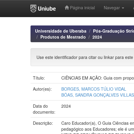
Página inicial
Navegar
Skip
navigation
Universidade de Uberaba
Pós-Graduação Stri
Produtos de Mestrado
2024
Use este identificador para citar ou linkar para este
Título:
CIÊNCIAS EM AÇÃO: Guia com propostas
Autor(es):
BORGES, MARCOS TÚLIO VIDAL
BÔAS, SANDRA GONÇALVES VILLAS
Data do
2024
documento:
Descrição:
Caro Educador(a), O Guia Ciências em
pedagógico aos Educadores; ele é um