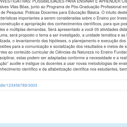
VESTIGATIVAS: POSSIBILIDADES PARA ENSINAR E APRENDER CIÊN
çalves Vilas Bôas, junto ao Programa de Pós-Graduação Profissional
de Pesquisa: Práticas Docentes para Educação Básica. O intuito deste
acterísticas importantes a serem consideradas sobre o Ensino por Inves
na construção e apropriação dos conhecimentos científicos, para que 
tes e múltiplas demandas. Será apresentado a você 05 atividades did
 uma, será proposto o tema a ser investigado, a unidade temática e a
alizada, o levantamento das hipóteses, o planejamento e execução dos 
stões para a comunicação e socialização dos resultados e meios de se
es ao conteúdo curricular de Ciências da Natureza no Ensino Fundame
isciplinar, estas podem ser adaptadas conforme a necessidade e a real
ção” auxilie e instigue os docentes a usar novas metodologias de ens
nhecimento científico e da alfabetização científica nos estudantes, b
andle/123456789/3003