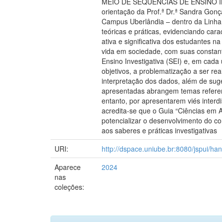
MEIO DE SEQUÊNCIAS DE ENSINO IN
orientação da Prof.ª Dr.ª Sandra Gon
Campus Uberlândia – dentro da Linha 
teóricas e práticas, evidenciando car
ativa e significativa dos estudantes 
vida em sociedade, com suas constan
Ensino Investigativa (SEI) e, em cada
objetivos, a problematização a ser re
interpretação dos dados, além de suge
apresentadas abrangem temas referent
entanto, por apresentarem viés interd
acredita-se que o Guia “Ciências em A
potencializar o desenvolvimento do co
aos saberes e práticas investigativas
URI:
http://dspace.uniube.br:8080/jspui/h
Aparece
2024
nas
coleções: