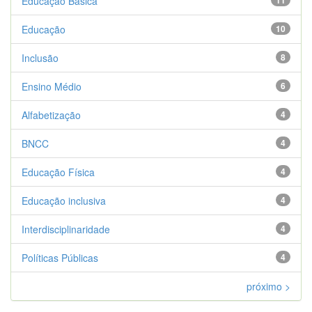
Educação Básica
11
Educação
10
Inclusão
8
Ensino Médio
6
Alfabetização
4
BNCC
4
Educação Física
4
Educação inclusiva
4
Interdisciplinaridade
4
Políticas Públicas
4
próximo >