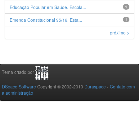
Educação Popular em Saúde. Escola...
1
Emenda Constitucional 95/16. Esta...
1
próximo >
Tema criado por
DSpace Software
Copyright © 2002-2010
Duraspace
-
Contato com
a administração