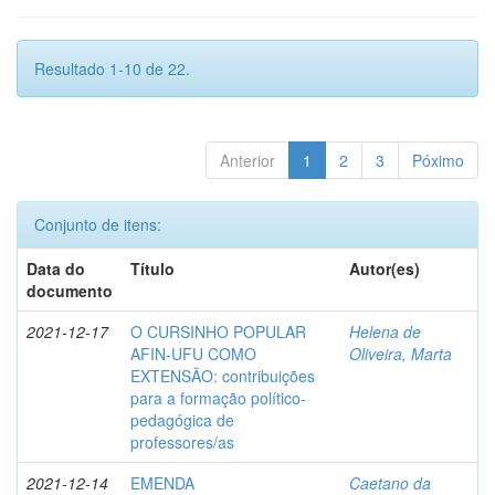
Resultado 1-10 de 22.
Anterior
1
2
3
Póximo
Conjunto de itens:
Data do
Título
Autor(es)
documento
2021-12-17
O CURSINHO POPULAR
Helena de
AFIN-UFU COMO
Oliveira, Marta
EXTENSÃO: contribuições
para a formação político-
pedagógica de
professores/as
2021-12-14
EMENDA
Caetano da