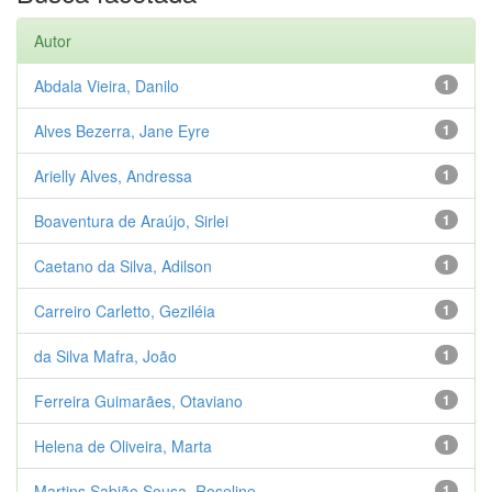
Autor
Abdala Vieira, Danilo
1
Alves Bezerra, Jane Eyre
1
Arielly Alves, Andressa
1
Boaventura de Araújo, Sirlei
1
Caetano da Silva, Adilson
1
Carreiro Carletto, Geziléia
1
da Silva Mafra, João
1
Ferreira Guimarães, Otaviano
1
Helena de Oliveira, Marta
1
Martins Sabião Sousa, Roseline
1